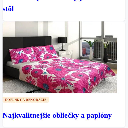
stôl
DOPLNKY A DEKORÁCIE
Najkvalitnejšie obliečky a paplóny