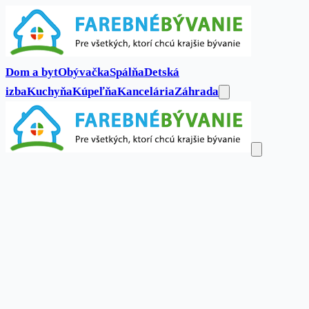
Dom a byt
Obývačka
Spálňa
Detská
izba
Kuchyňa
Kúpeľňa
Kancelária
Záhrada
Dom a byt
Obývačka
Spálňa
Detská
izba
Kuchyňa
Kúpeľňa
Kancelária
Záhrada
Kontakt
Hľadať...