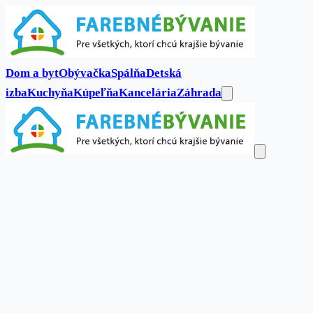
Dom a byt
Obývačka
Spálňa
Detská
izba
Kuchyňa
Kúpeľňa
Kancelária
Záhrada
Dom a byt
Obývačka
Spálňa
Detská
izba
Kuchyňa
Kúpeľňa
Kancelária
Záhrada
Kontakt
Hľadať...