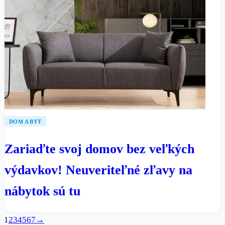
DOM A BYT
Zariaďte svoj domov bez veľkých
výdavkov! Neuveriteľné zľavy na
nábytok sú tu
1
2
3
4
5
6
7
→