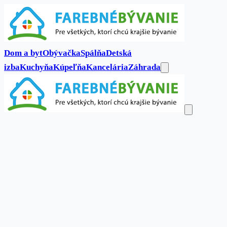
Dom a byt
Obývačka
Spálňa
Detská
izba
Kuchyňa
Kúpeľňa
Kancelária
Záhrada
Dom a byt
Obývačka
Spálňa
Detská
izba
Kuchyňa
Kúpeľňa
Kancelária
Záhrada
Kontakt
Hľadať...