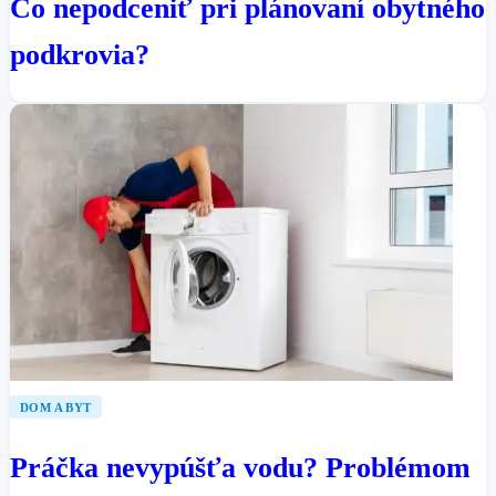
Čo nepodceniť pri plánovaní obytného
podkrovia?
DOM A BYT
Práčka nevypúšťa vodu? Problémom