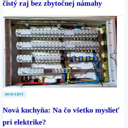
čistý raj bez zbytočnej námahy
DOM A BYT
Nová kuchyňa: Na čo všetko myslieť
pri elektrike?