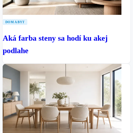
DOM A BYT
Aká farba steny sa hodí ku akej
podlahe