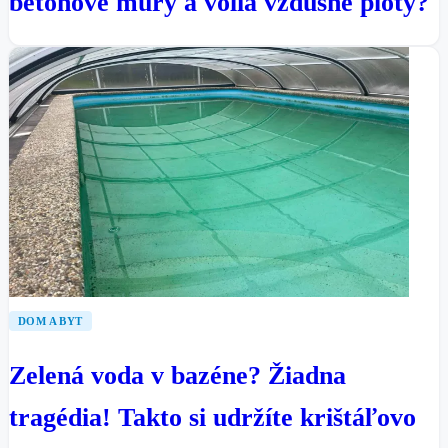
betónové múry a volia vzdušné ploty?
DOM A BYT
Zelená voda v bazéne? Žiadna
tragédia! Takto si udržíte krištáľovo