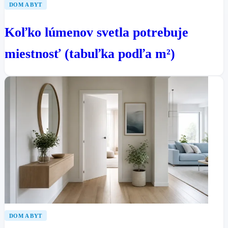
DOM A BYT
Koľko lúmenov svetla potrebuje
miestnosť (tabuľka podľa m²)
DOM A BYT