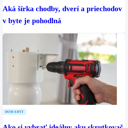
Aká šírka chodby, dverí a priechodov
v byte je pohodlná
DOM A BYT
Ako si vybrať ideálny aku skrutkovač