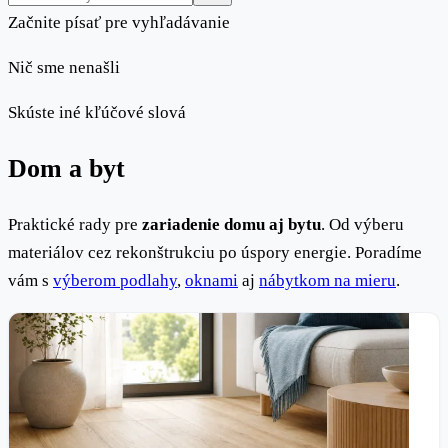
Začnite písať pre vyhľadávanie
Nič sme nenašli
Skúste iné kľúčové slová
Dom a byt
Praktické rady pre
zariadenie domu aj bytu
. Od výberu
materiálov cez rekonštrukciu po úspory energie. Poradíme
vám s
výberom podlahy
,
oknami
aj
nábytkom na mieru
.