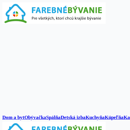
Dom a byt
Obývačka
Spálňa
Detská izba
Kuchyňa
Kúpeľňa
Ka