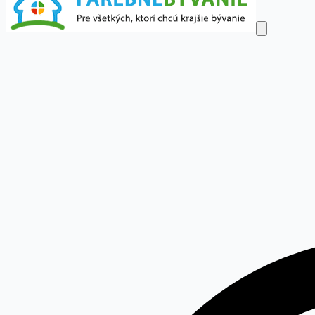
Dom a byt
Obývačka
Spálňa
Detská izba
Kuchyňa
Kúpeľňa
Kanc