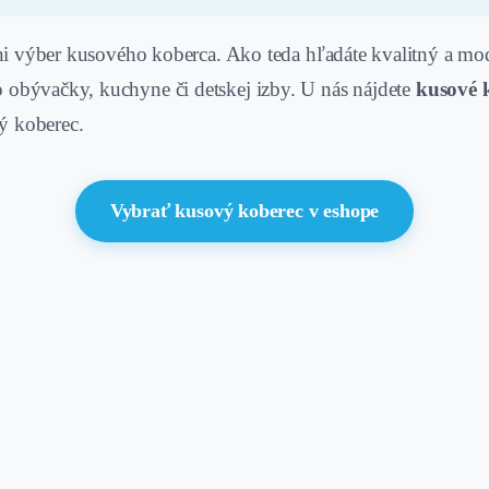
ani výber kusového koberca. Ako teda hľadáte kvalitný a m
obývačky, kuchyne či detskej izby. U nás nájdete
kusové 
vý koberec.
Vybrať kusový koberec v eshope