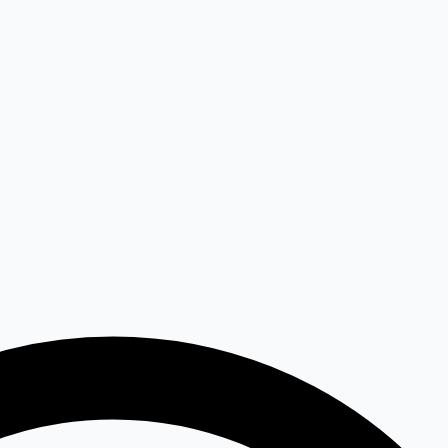
elária
Záhrada
Kontakt
Hľadať...