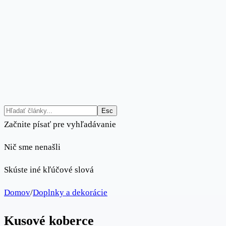
Esc
Začnite písať pre vyhľadávanie
Nič sme nenašli
Skúste iné kľúčové slová
Domov
/
Doplnky a dekorácie
Kusové koberce