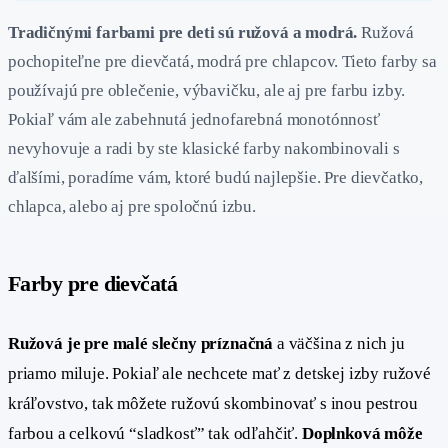
Tradičnými farbami pre deti sú ružová a modrá.
Ružová
pochopiteľne pre dievčatá, modrá pre chlapcov. Tieto farby sa
používajú pre oblečenie, výbavičku, ale aj pre farbu izby.
Pokiaľ vám ale zabehnutá jednofarebná monotónnosť
nevyhovuje a radi by ste klasické farby nakombinovali s
ďalšími, poradíme vám, ktoré budú najlepšie. Pre dievčatko,
chlapca, alebo aj pre spoločnú izbu.
Farby pre dievčatá
#
Ružová je pre malé slečny príznačná
a väčšina z nich ju
priamo miluje. Pokiaľ ale nechcete mať z detskej izby ružové
kráľovstvo, tak môžete ružovú skombinovať s inou pestrou
farbou a celkovú “sladkosť” tak odľahčiť.
Doplnková môže