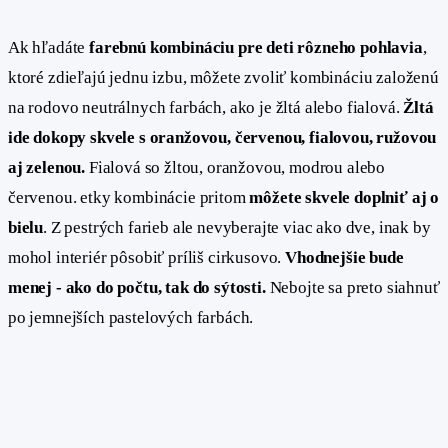
Ak hľadáte
farebnú kombináciu pre deti rôzneho pohlavia
,
ktoré zdieľajú jednu izbu, môžete zvoliť kombináciu založenú
na rodovo neutrálnych farbách, ako je žltá alebo fialová.
Žltá
ide dokopy skvele s oranžovou, červenou, fialovou, ružovou
aj zelenou.
Fialová so žltou, oranžovou, modrou alebo
červenou. etky kombinácie pritom
môžete skvele doplniť aj o
bielu
. Z pestrých farieb ale nevyberajte viac ako dve, inak by
mohol interiér pôsobiť príliš cirkusovo.
Vhodnejšie bude
menej - ako do počtu, tak do sýtosti.
Nebojte sa preto siahnuť
po jemnejších pastelových farbách.