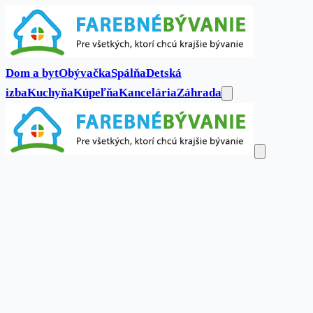
Dom a byt
Obývačka
Spálňa
Detská
izba
Kuchyňa
Kúpeľňa
Kancelária
Záhrada
Dom a byt
Obývačka
Spálňa
Detská
izba
Kuchyňa
Kúpeľňa
Kancelária
Záhrada
Kontakt
Hľadať...