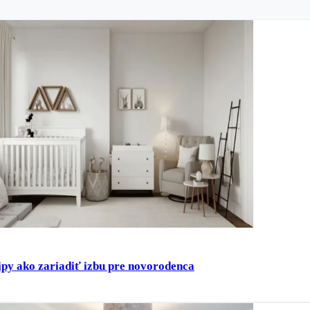
ipy ako zariadiť izbu pre novorodenca