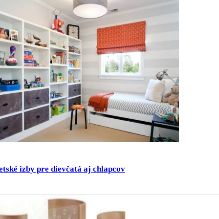
etské izby pre dievčatá aj chlapcov