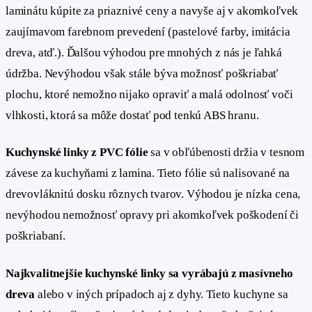
laminátu kúpite za priaznivé ceny a navyše aj v akomkoľvek
zaujímavom farebnom prevedení (pastelové farby, imitácia
dreva, atď.). Ďalšou výhodou pre mnohých z nás je ľahká
údržba. Nevýhodou však stále býva možnosť poškriabať
plochu, ktoré nemožno nijako opraviť a malá odolnosť voči
vlhkosti, ktorá sa môže dostať pod tenkú ABS hranu.
Kuchynské linky z PVC fólie
sa v obľúbenosti držia v tesnom
závese za kuchyňami z lamina. Tieto fólie sú nalisované na
drevovláknitú dosku rôznych tvarov. Výhodou je nízka cena,
nevýhodou nemožnosť opravy pri akomkoľvek poškodení či
poškriabaní.
Najkvalitnejšie kuchynské linky sa vyrábajú z masívneho
dreva
alebo v iných prípadoch aj z dyhy. Tieto kuchyne sa