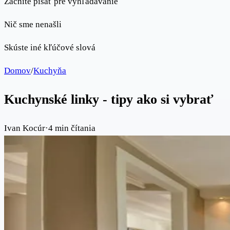
Začnite písať pre vyhľadávanie
Nič sme nenašli
Skúste iné kľúčové slová
Domov
/
Kuchyňa
Kuchynské linky - tipy ako si vybrať
Ivan Kocúr
·
4 min čítania