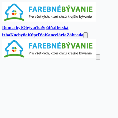
Dom a byt
Obývačka
Spálňa
Detská
izba
Kuchyňa
Kúpeľňa
Kancelária
Záhrada
Dom a byt
Obývačka
Spálňa
Detská
izba
Kuchyňa
Kúpeľňa
Kancelária
Záhrada
Kontakt
Hľadať...