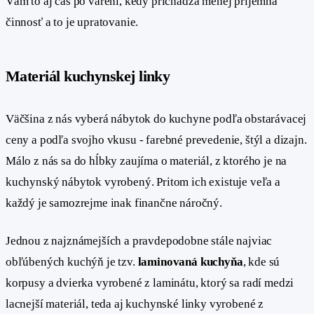
Vám to aj čas po varení, kedy prichádza menej príjemná
činnosť a to je upratovanie.
Materiál kuchynskej linky
#
Väčšina z nás vyberá nábytok do kuchyne podľa obstarávacej
ceny a podľa svojho vkusu - farebné prevedenie, štýl a dizajn.
Málo z nás sa do hĺbky zaujíma o materiál, z ktorého je na
kuchynský nábytok vyrobený. Pritom ich existuje veľa a
každý je samozrejme inak finančne náročný.
Jednou z najznámejších a pravdepodobne stále najviac
obľúbených kuchýň je tzv.
laminovaná kuchyňa
, kde sú
korpusy a dvierka vyrobené z laminátu, ktorý sa radí medzi
lacnejší materiál, teda aj kuchynské linky vyrobené z