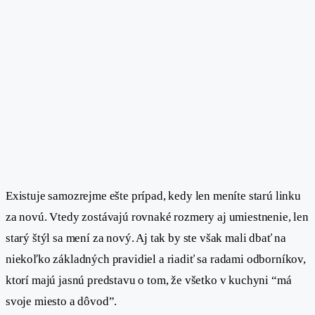
Existuje samozrejme ešte prípad, kedy len meníte starú linku
za novú. Vtedy zostávajú rovnaké rozmery aj umiestnenie, len
starý štýl sa mení za nový. Aj tak by ste však mali dbať na
niekoľko základných pravidiel a riadiť sa radami odborníkov,
ktorí majú jasnú predstavu o tom, že všetko v kuchyni “má
svoje miesto a dôvod”.