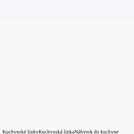
Kuchynské linky
Kuchynská linka
Nábytok do kuchyne