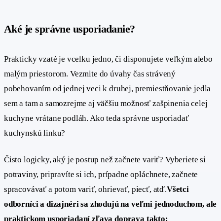
Aké je správne usporiadanie?
#
Prakticky vzaté je vcelku jedno, či disponujete veľkým alebo
malým priestorom. Vezmite do úvahy čas strávený
pobehovaním od jednej veci k druhej, premiestňovanie jedla
sem a tam a samozrejme aj väčšiu možnosť zašpinenia celej
kuchyne vrátane podláh. Ako teda správne usporiadať
kuchynskú linku?
Čisto logicky, aký je postup než začnete variť? Vyberiete si
potraviny, pripravíte si ich, prípadne opláchnete, začnete
spracovávať a potom variť, ohrievať, piecť, atď.
Všetci
odborníci a dizajnéri sa zhodujú na veľmi jednoduchom, ale
praktickom usporiadaní zľava doprava takto: