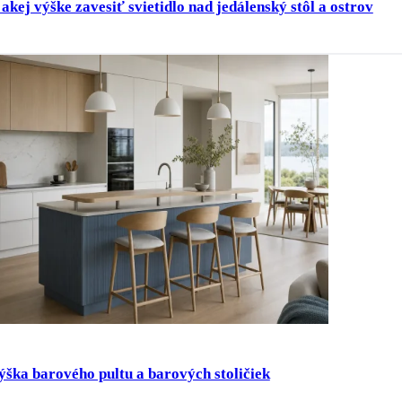
 akej výške zavesiť svietidlo nad jedálenský stôl a ostrov
ýška barového pultu a barových stoličiek