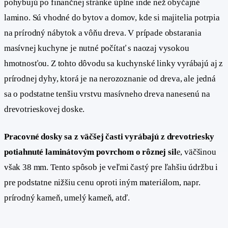
pohybujú po finančnej stránke úplne inde než obyčajné
lamino. Sú vhodné do bytov a domov, kde si majitelia potrpia
na prírodný nábytok a vôňu dreva. V prípade obstarania
masívnej kuchyne je nutné počítať s naozaj vysokou
hmotnosťou. Z tohto dôvodu sa kuchynské linky vyrábajú aj z
prírodnej dyhy, ktorá je na nerozoznanie od dreva, ale jedná
sa o podstatne tenšiu vrstvu masívneho dreva nanesenú na
drevotrieskovej doske.
Pracovné dosky sa z väčšej časti vyrábajú z drevotriesky
potiahnuté laminátovým povrchom o rôznej sil
e, väčšinou
však 38 mm. Tento spôsob je veľmi častý pre ľahšiu údržbu i
pre podstatne nižšiu cenu oproti iným materiálom, napr.
prírodný kameň, umelý kameň, atď.