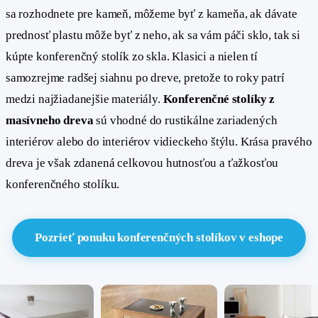
sa rozhodnete pre kameň, môžeme byť z kameňa, ak dávate
prednosť plastu môže byť z neho, ak sa vám páči sklo, tak si
kúpte konferenčný stolík zo skla. Klasici a nielen tí
samozrejme radšej siahnu po dreve, pretože to roky patrí
medzi najžiadanejšie materiály.
Konferenčné stolíky z
masívneho dreva
sú vhodné do rustikálne zariadených
interiérov alebo do interiérov vidieckeho štýlu. Krása pravého
dreva je však zdanená celkovou hutnosťou a ťažkosťou
konferenčného stolíku.
Pozrieť ponuku konferenčných stolíkov v eshope