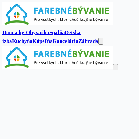
Dom a byt
Obývačka
Spálňa
Detská
izba
Kuchyňa
Kúpeľňa
Kancelária
Záhrada
Dom a byt
Obývačka
Spálňa
Detská
izba
Kuchyňa
Kúpeľňa
Kancelária
Záhrada
Kontakt
Hľadať...