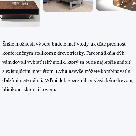
Širšie možnosti výberu budete mať vtedy, ak dáte prednosť
konferenčným stolíkom z drevotriesky. Farebná škála dýh
vám dovolí vybrať taký stolík, ktorý sa bude najlepšie snúbiť
s existujúcim interiérom. Dyhu navyše môžete kombinovať s
ďalšími materiálmi. Veľmi dobre sa snúbi s klasickým drevom,
hliníkom, sklom i kovom.