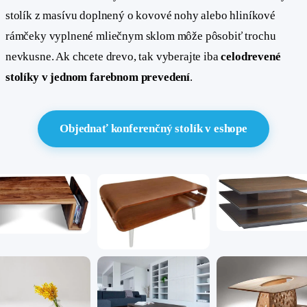
stolík z masívu doplnený o kovové nohy alebo hliníkové
rámčeky vyplnené mliečnym sklom môže pôsobiť trochu
nevkusne. Ak chcete drevo, tak vyberajte iba
celodrevené
stolíky v jednom farebnom prevedení
.
Objednať konferenčný stolík v eshope