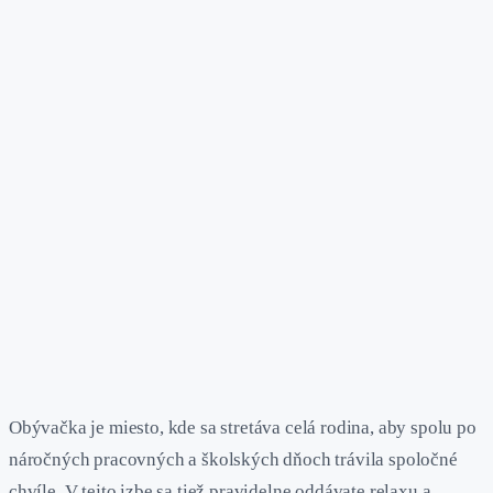
Obývačka je miesto, kde sa stretáva celá rodina, aby spolu po
náročných pracovných a školských dňoch trávila spoločné
chvíle. V tejto izbe sa tiež pravidelne oddávate relaxu a