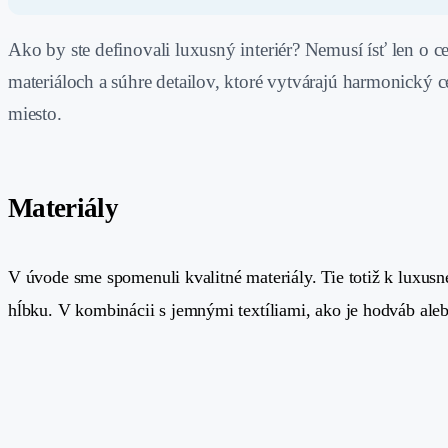
Ako by ste definovali luxusný interiér? Nemusí ísť len o c
materiáloch a súhre detailov, ktoré vytvárajú harmonický c
miesto.
Materiály
#
V úvode sme spomenuli kvalitné materiály. Tie totiž k luxus
hĺbku. V kombinácii s jemnými textíliami, ako je hodváb aleb