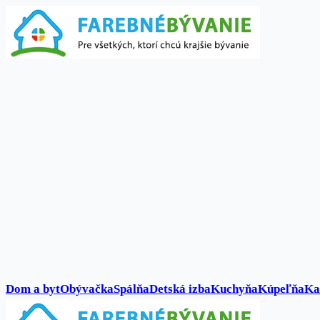
Dom a byt
Obývačka
Spálňa
Detská izba
Kuchyňa
Kúpeľňa
Ka