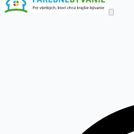
Dom a byt
Obývačka
Spálňa
Detská izba
Kuchyňa
Kúpeľňa
Kanc