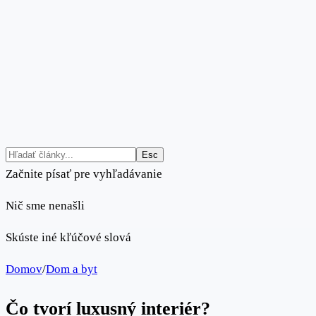
Esc
Začnite písať pre vyhľadávanie
Nič sme nenašli
Skúste iné kľúčové slová
Domov
/
Dom a byt
Čo tvorí luxusný interiér?