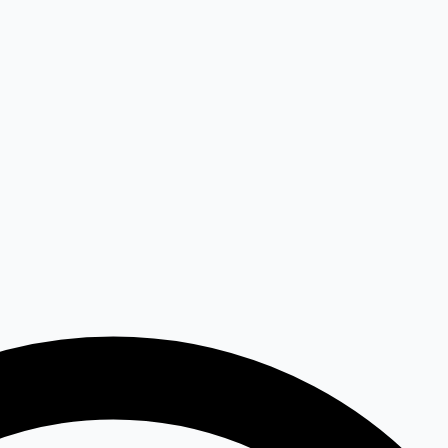
elária
Záhrada
Kontakt
Hľadať...