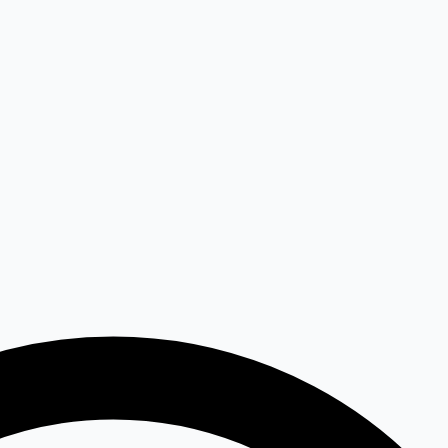
elária
Záhrada
Kontakt
Hľadať...