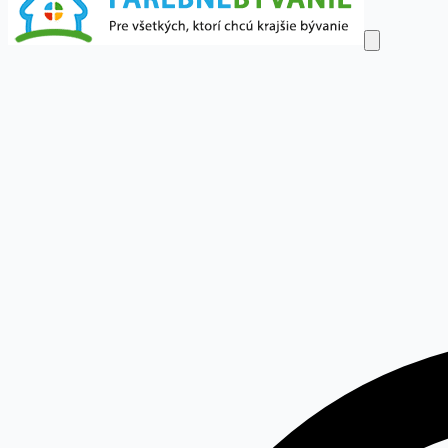
Dom a byt
Obývačka
Spálňa
Detská izba
Kuchyňa
Kúpeľňa
Kanc