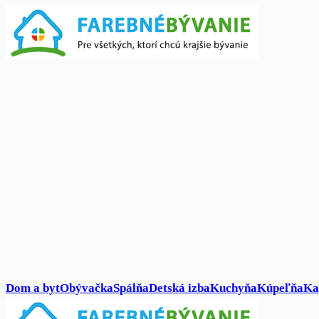
Dom a byt
Obývačka
Spálňa
Detská izba
Kuchyňa
Kúpeľňa
Ka