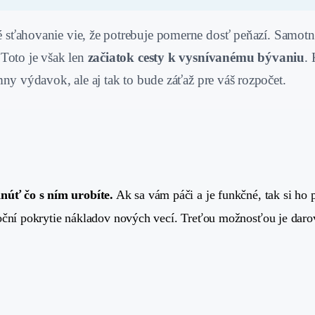
 sťahovanie vie, že potrebuje pomerne dosť peňazí. Samotná 
Toto je však len
začiatok cesty k vysnívanému bývaniu
.
ny výdavok, ale aj tak to bude záťaž pre váš rozpočet.
núť čo s ním urobíte.
Ak sa vám páči a je funkčné, tak si ho 
toční pokrytie nákladov nových vecí. Treťou možnosťou je dar