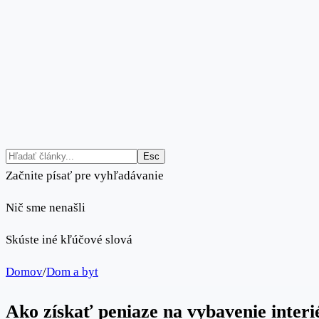
Esc
Začnite písať pre vyhľadávanie
Nič sme nenašli
Skúste iné kľúčové slová
Domov
/
Dom a byt
Ako získať peniaze na vybavenie interi