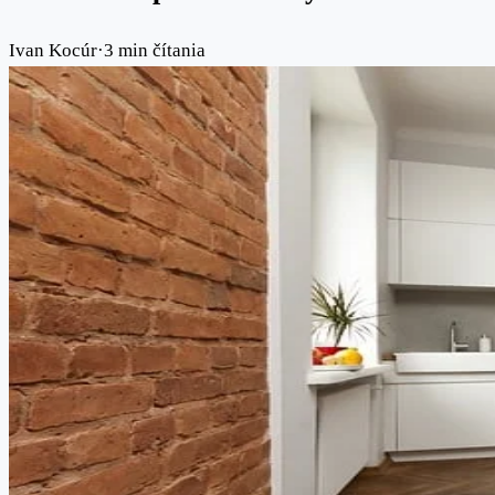
Ivan Kocúr
·
3 min čítania